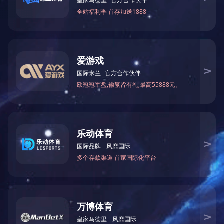
岗亭
车位锁
减速带
公司资质
联系我们
地址：潍坊市寒亭区商业街66
号
电话：0536-7261511
手 机：18678054315
手 机：18678088425