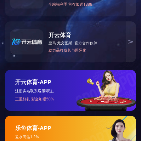
潍坊户外分类垃圾桶
潍坊分类垃圾桶
推荐产品