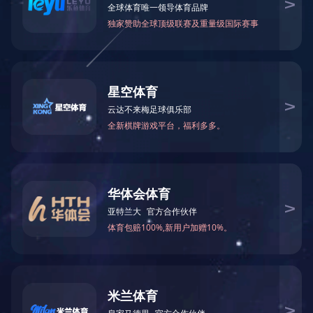
钢制单口果皮箱
钢木单口果皮箱
潍坊华都小区安装四
不锈钢垃圾桶
医疗垃圾桶
玻璃钢垃圾桶
室内垃圾桶
靠背园林椅
无靠背园林椅
围树椅
草地牌
3m*3m钢制岗
花箱