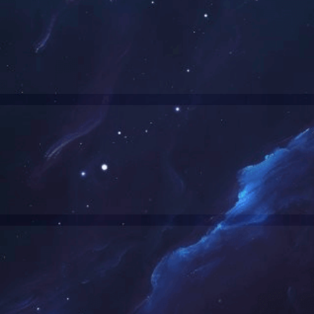
塑料垃圾桶生产车间
垃圾桶烤漆处理
共4条 当前1/1页
开云官