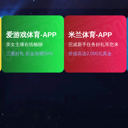
开云官方端网站登录入
关于我们
人才招聘
口-开云online(中国)
钢制分类垃圾桶
钢木分类垃圾桶
塑