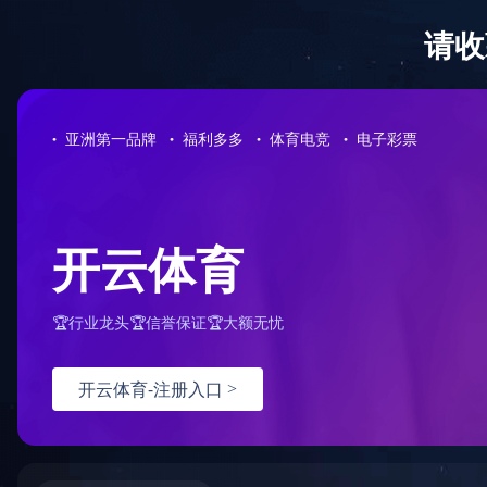
开云官方端网站登录入口
山东净佳环卫专业垃圾桶生产商 |
公司简介
您
开云官方端网站登
产品中心
企业
录入口
开云官
产品中心
钢制分类垃圾桶
钢木分类垃圾桶
塑料垃圾桶
广告桶垃圾桶
240升铁制垃圾桶