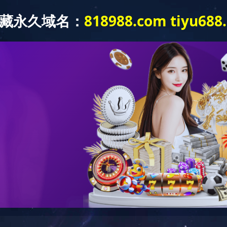
值得信赖的环卫设备商
动态
行业资讯
开云官方端网站登
关于我们
资
录入口-开云
方端网站登录入口
>>
生产实景
>>
车间生产
online(中国)