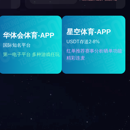
资源下载
联系我们
料垃圾桶
广告桶垃圾桶