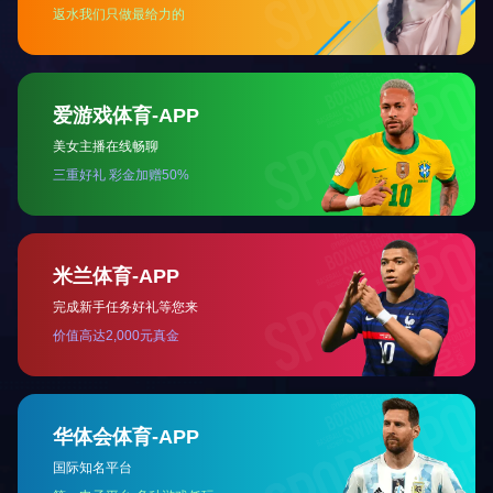
推荐产品
金属分类垃圾桶
钢制分类果皮箱
企业动态
行业资讯
开云官方端网站登录入
口-开云online(中国)
240升铁制垃圾桶
钢制单口果皮箱
钢木单口果皮箱
不锈
靠背园林椅
无靠背园林椅
围树椅
草地