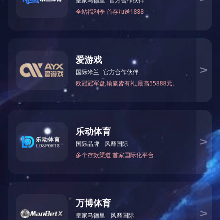
岗亭
车位锁
减速带
公司资质
联系我们
地址：潍坊市寒亭区商业街66
号
电话：0536-7261511
手 机：18678054315
手 机：18678088425