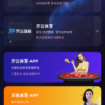
户外钢制分类果皮箱
户外钢制分类垃圾桶