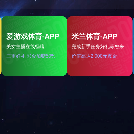
开云官方端网站登录入
关于我们
人才招聘
口-开云online(中国)
钢制分类垃圾桶
钢木分类垃圾桶
塑