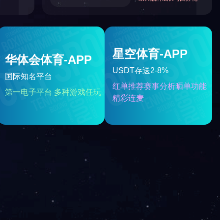
资源下载
联系我们
料垃圾桶
广告桶垃圾桶