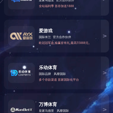
岗亭
车位锁
减速带
公司资质
联系我们
地址：潍坊市寒亭区商业街66
号
电话：0536-7261511
手 机：18678054315
手 机：18678088425
企业动态
行业资讯
开云官方端网站登录入
口-开云online(中国)