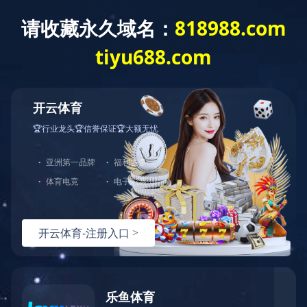
开云官方端网站登录入口
山东净佳环卫专业垃圾桶生产商 |
公司简介
您值得信赖的环卫设备商
开云官方端网站登
产品中心
企业动态
行业资讯
录入口
开云官方端网站登录入口
>>
产
产品中心
售前客服
钢制分类垃圾桶
钢木分类垃圾桶
塑料垃圾桶
广告桶垃圾桶
240升铁制垃圾桶