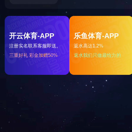
岗亭
车位锁
减速带
公司资质
联系我们
地址：潍坊市寒亭区商业街66
号
电话：0536-7261511
手 机：18678054315
手 机：18678088425