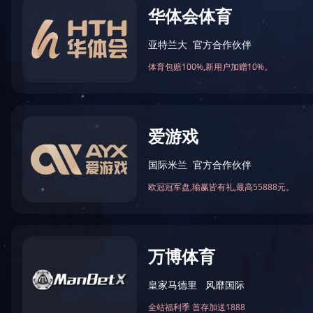
钢制单口果皮箱
钢木单口果皮箱
不锈钢垃圾桶
医疗垃圾桶
玻璃钢垃圾桶
室内垃圾桶
靠背园林椅
无靠背园林椅
围树椅
草地牌
花箱