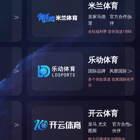
钢制圆形单口果皮箱
WJ-8505
φ450*H800mm
钢制手提单口果皮箱
WJ-8516