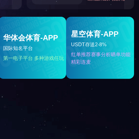
L420*W260*H870
钢制脚踏单口果皮箱
WJ-8055
L720*W625*H1125mm