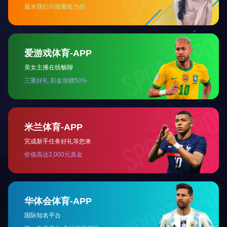
潍坊净加环卫生产批发···
岗亭
专业岗亭厂家提供不锈···