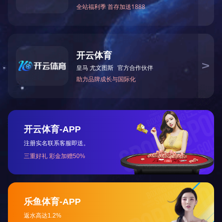
钢是一种高分子复合材···
无靠背园林椅