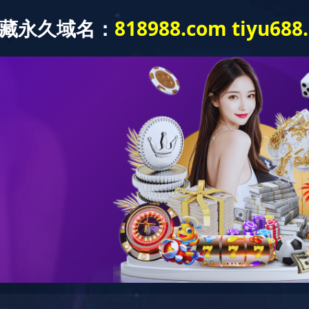
值得信赖的环卫设备商
动态
行业资讯
开云官方端网站登
关于我们
资
录入口-开云
online(中国)
官方端网站登录入口
>>
产品中心
>>
钢制分类垃圾桶
山东钢制分类垃圾桶
时间:
2017-07-23 01:07:10
作者: