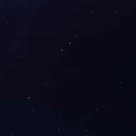
和打磨成型，后期经过户外除尘静电喷
丽程度更加持久，艳丽如初。所选塑粉
面光洁平滑，色泽靓丽。桶身上采用冲
滋生。