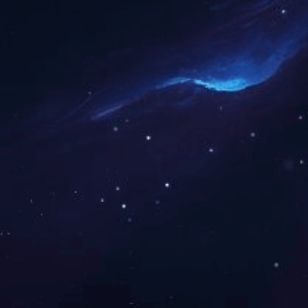
山东
产品
漆的
均为
孔工
推荐产品