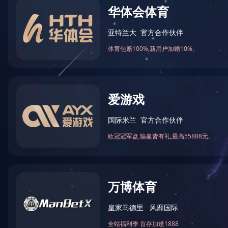
钢制单口果皮箱
钢木单口果皮箱
不锈钢垃圾桶
医疗垃圾桶
玻璃钢垃圾桶
室内垃圾桶
靠背园林椅
无靠背园林椅
详细
围树椅
草地牌
花箱