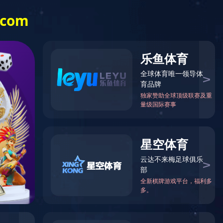
源下载
生产实景
开云官方端网站登
录入口-开云
online(中国)
售前客服
山东钢制分类垃圾桶
WJ-8228
900mm*400mm*950mm