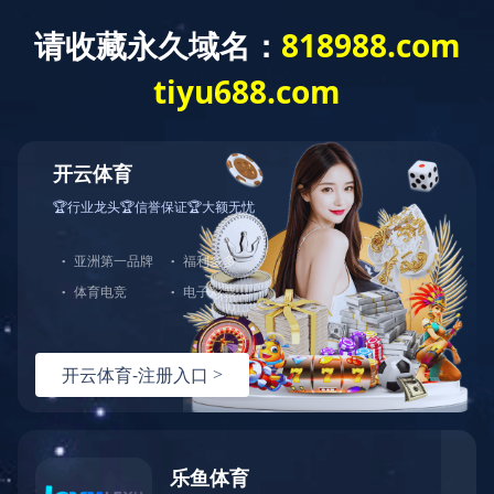
开云官方端网站登录入口
山东净佳环卫专业垃圾桶生产商 |
公司简介
您值得信赖的环卫设备商
开云官方端网站登
产品中心
企业动态
行业资讯
录入口
产品中心
售前客服
开云官方端网站登录入口
>>
钢制分类垃圾桶
钢木分类垃圾桶
塑料垃圾桶
广告桶垃圾桶
240升铁制垃圾桶