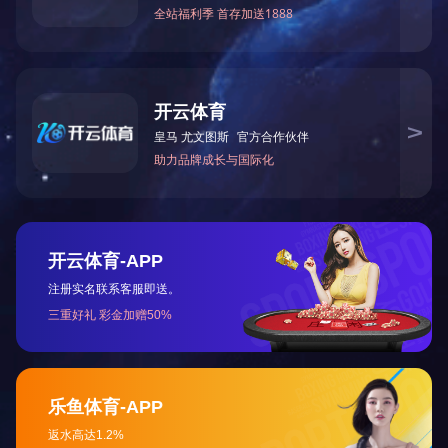
产品采用优质镀锌板材，经
漆的工艺进行喷塑上色。极
均为优质的全新料，再经过
孔工艺，使整桶更加美观，
潍坊钢制分类果皮箱
推荐产品