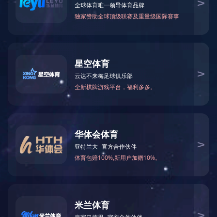
钢制单口果皮箱
钢木单口果皮箱
不锈钢垃圾桶
医疗垃圾桶
玻璃钢垃圾桶
室内垃圾桶
靠背园林椅
无靠背园林椅
详细说明：
围树椅
草地牌
花箱