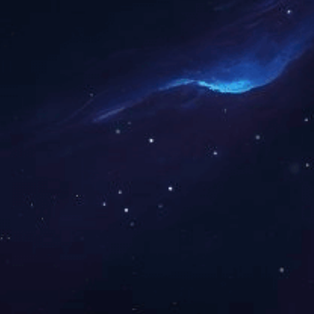
产品
漆的
均为
孔工
推荐产品