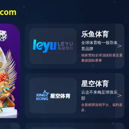
源下载
生产实景
开云官方端网站登
录入口-开云
online(中国)
售前客服
分类果皮箱
WJ-8224
1000mm*420m*1000mm