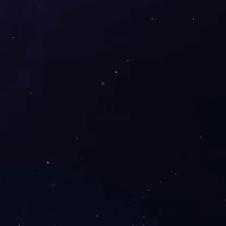
和打磨成型，后期经过户外除尘静电喷
丽程度更加持久，艳丽如初。所选塑粉
面光洁平滑，色泽靓丽。桶身上采用冲
滋生。