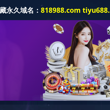
值得信赖的环卫设备商
动态
行业资讯
开云官方端网站登
关于我们
资
录入口-开云
online(中国)
官方端网站登录入口
>>
产品中心
>>
钢制分类垃圾桶
分类果皮箱
时间:
2017-07-23 01:07:10
作者: