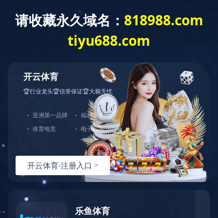
开云官方端网站登录入口
山东净佳环卫专业垃圾桶生产商 |
公司简介
您值得信赖的环卫设备商
开云官方端网站登
产品中心
企业动态
行业资讯
录入口
产品中心
售前客服
开云官方端网站登录入口
>>
钢制分类垃圾桶
钢木分类垃圾桶
塑料垃圾桶
广告桶垃圾桶
240升铁制垃圾桶