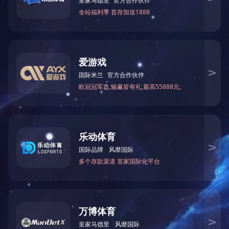
岗亭
广告垃圾箱，其实质便是垃
成了能够让人赏心悦目的效
车位锁
随着城市美化与亮化的推进
减速带
体，在垃圾桶上刊登广告将
及提高公司知名度，并提高
公司资质
果好。 相比较其他形式的广
联系我们
覆盖网络规模广告效应。比
地址：潍坊市寒亭区商业街66
山东净佳环卫专业生产广告垃
号
进加工设备！最好的产品，优
电话：0536-7261511
手 机：18678054315
钢木广告垃圾桶
手 机：18678088425
推荐产品