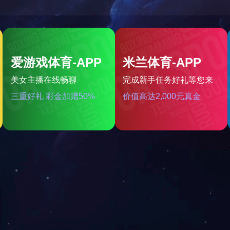
大力推进垃圾分类政策的背景下，“小区专用四分类垃圾箱”已成
成部分。作为专业生产垃圾分类设备的源头厂家，山东净佳环保
品质、高颜值、高实用性的垃圾分类解决方案，为全国各大小区
小区专用四分类垃圾箱
采用优质镀锌钢板精工打造，表面经先进
，更具备卓越的防腐、防锈、抗紫外线和耐候性能，即使长期置
坚久耐用”。箱体结构科学合理，标识清晰规范（可选配国家标准四
圾、红-有害垃圾），有效引导居民正确投放，提升社区垃圾分类
佳坚持“品质如一，客户至上”的理念，产品通过多项质量认证，
、颜色、LOGO标识，还是智能开盖、脚踏投放、满溢报警等升
求。十年金牌品质，赢得全国数千个住宅小区、物业集团、市政
东净佳，就是选择专业、可靠与省心！
小区专用四分类垃圾箱
全
迎各地物业公司、社区管理单位、政府采购部门来电咨询，我们