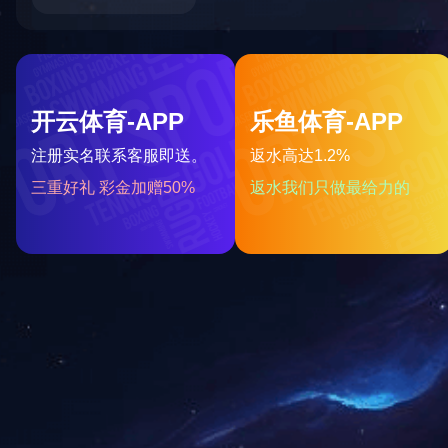
岗亭
车位锁
减速带
公司资质
联系我们
地址：潍坊市寒亭区商业街66
号
电话：0536-7261511
4分类
手 机：18678054315
厨余垃
手 机：18678088425
这种设