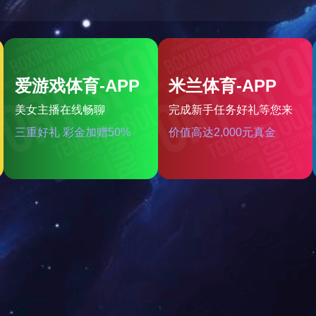
垃圾桶罩，垃圾分类亭，是一种用于覆盖垃圾桶的装置，根据垃
圾、有害垃圾和其他垃圾四个部分。每个部分都有相应的颜色和
计使得垃圾分类更加直观和简便，同时也提高了垃圾分类的准确