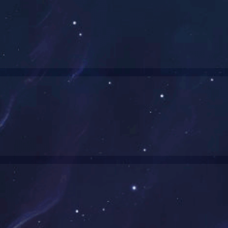
垃圾桶罩，垃圾分类亭，采用镀锌钢板制作，内可放置4个240升
垃圾桶，而且外观也比直接放置4个分类垃圾桶更加整洁美观。