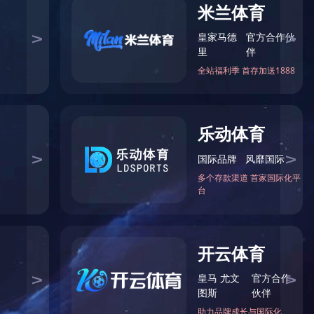
塑料垃圾桶。垃圾桶罩不但可以保护内部