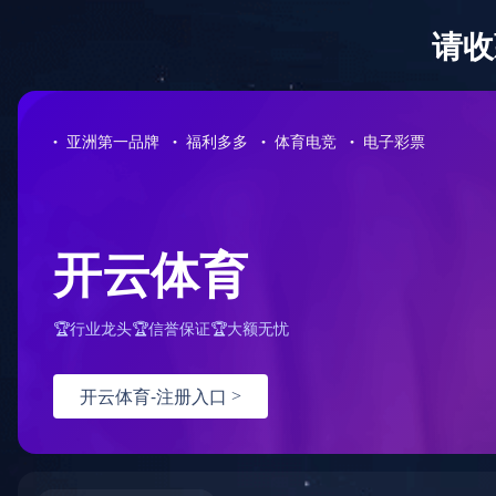
开云官方端网站登录入口
山东净佳环卫专业垃圾桶生产商 |
公司简介
您
开云官方端网站登
产品中心
企业
录入口
产品中心
开云
钢制分类垃圾桶
钢木分类垃圾桶
塑料垃圾桶
今天来
广告桶垃圾桶
240升铁制垃圾桶