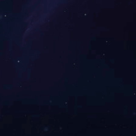
垃圾桶罩垃圾分类亭一般会设立在公共场所、小区或商业区等人
垃圾分类。这种集中式的设计不仅方便管理，还能够有效地整合
一批户外环卫垃圾桶落户潍坊奎文区
淄博垃圾桶