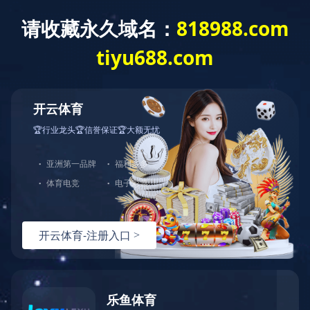
开云官方端网站登录入口
山东净佳环卫专业垃圾桶生产商 |
公司简介
您值得信赖的环卫设备商
开云官方端网站登
产品中心
企业动态
行业资讯
录入口
产品中心
售前客服
开云官方端网站登录入口
>>
钢制分类垃圾桶
一
钢木分类垃圾桶
塑料垃圾桶
广告桶垃圾桶
款非常漂亮的不锈钢户外分类
类垃圾桶如期制作完成而且客
240升铁制垃圾桶