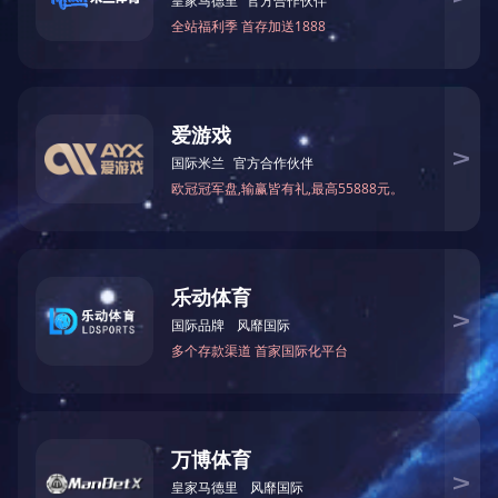
岗亭
没有任何危害。不仅如此，不
具有防火和防高压的特点，可
车位锁
减速带
公司资质
联系我们
地址：潍坊市寒亭区商业街66
号
电话：0536-7261511
手 机：18678054315
手 机：18678088425
此外，我们的不锈钢垃圾桶还