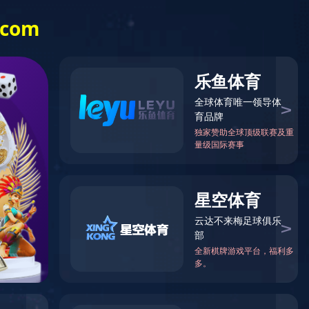
源下载
生产实景
开云官方端网站登
录入口-开云
online(中国)
售前客服
果皮箱