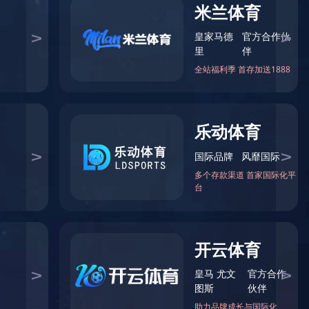
锌钢板材质喷塑处理，木条为进口樟子
大方。
生产流程：
经选材、剪板、折弯、焊
聚酯漆或美国汤姆逊户外水封漆上色涂装,具有
件 采用优质钢板或方管刚焊接制作而成，表面经