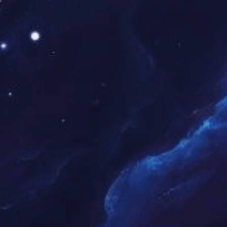
钢木分类果皮箱
WJ-9005