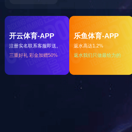
酸洗、磷
岗亭
车位锁
减速带
公司资质
联系我们
地址：潍坊市寒亭区商业街66
号
电话：0536-7261511
手 机：18678054315
手 机：18678088425