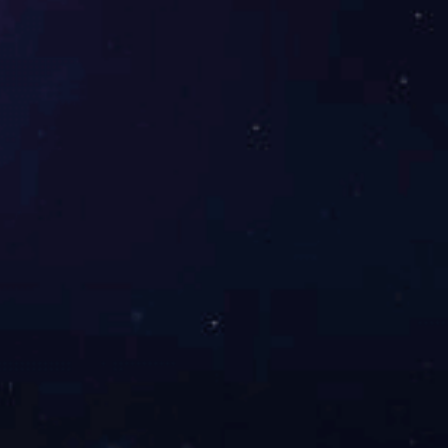
钢木分类果皮箱
WJ-9005
说明：
材质：外桶为镀锌钢板材质喷塑处理，木条为进口樟子松或塑木
点：产品采用双色设计，外观美丽大方。
程：
经选材、剪板、折弯、焊接、喷塑、组装而成。
所：城市道路两侧，广场，公园，企事业单位等公共场所。
，
，
，