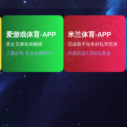
锈钢垃圾桶如果垃圾桶是受到其它金属的附着导致生锈的现象，
后再冲洗干净，最后擦干表面。
锈钢垃圾桶如果是在街道上使用，那么要定期除锈，可以采用肥
锈钢垃圾桶如果是由于手摸或是污垢导致生锈，那么可以用酒精