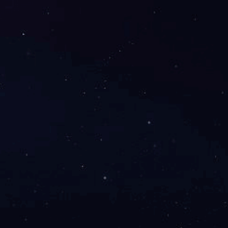
塑料
，潍坊环卫垃圾桶，潍坊酒店垃圾
36-7261511，我们将竭诚为您服
WJ-8209参数及其特点
资源下载
联系我们
料垃圾桶
广告桶垃圾桶