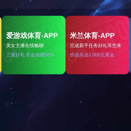
上一篇：
塑料果皮箱
下一篇：
山东塑料垃圾桶