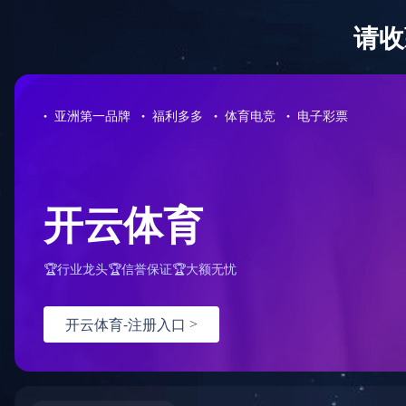
开云官方端网站登录入口
山东净佳环卫专业垃圾桶生产商 |
公司简介
您
开云官方端网站登
产品中心
公司
联系我们
录入口
产品中心
>
产品
钢制分类垃圾桶
钢木分类垃圾桶
塑料垃圾桶
不锈钢垃圾桶
钢制单口果皮箱