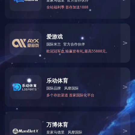
岗亭
车位锁
减速带
公司资质
联系我们
地址：潍坊市寒亭区商业街66
号
电话：0536-7261511
手 机：18678054315
手 机：18678088425
产品中心
生产实景
开云官方端网站登录入
口-开云online(中国)