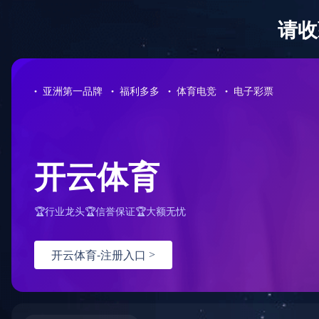
开云官方端网站登录入口
山东净佳环卫专业垃圾桶生产商 |
公司简介
您
开云官方端网站登
产品中心
公司
联系我们
录入口
产品中心
>
产品
钢制分类垃圾桶
钢木分类垃圾桶
塑料垃圾桶
不锈钢垃圾桶
钢制单口果皮箱