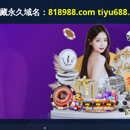
值得信赖的环卫设备商
简介
生产实景
开云官方端网站登
公司荣誉
行
录入口-开云
online(中国)
中心
>
塑料垃圾桶
>
塑料果皮箱
时间:
2017-04-16 06:01
作者: