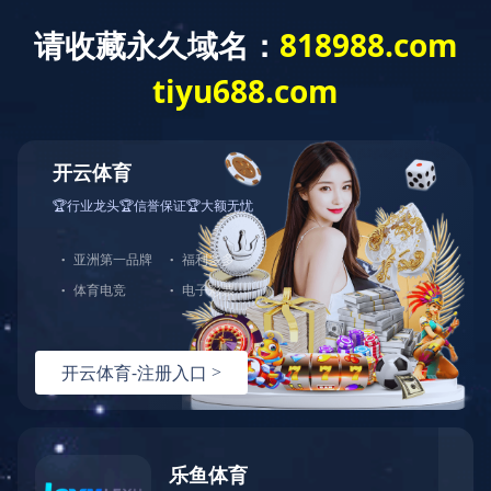
开云官方端网站登录入口
山东净佳环卫专业垃圾桶生产商
您值得信赖的环卫设备商
开云官方端网站登
产品中心
公司简介
生产实景
联系我们
录入口
>
生产实景
>
装车图
>
产品中心
售前客服
钢制分类垃圾桶
钢木分类垃圾桶
塑料垃圾桶
不锈钢垃圾桶
钢制单口果皮箱