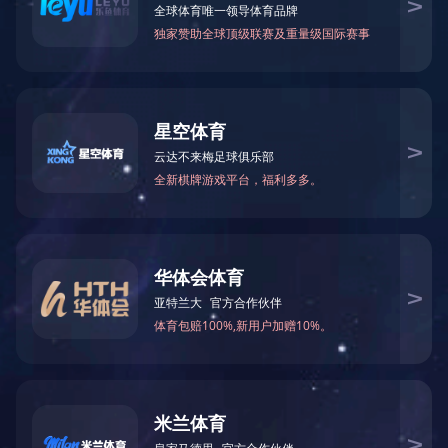
钢木单口果皮箱
240升铁制垃圾桶
广告桶垃圾桶
医疗垃圾桶
玻璃钢垃圾桶
室内垃圾桶
详细说明：
靠背园林椅
产品名称：无靠背石材公园
产品型号：WJ-2045
无靠背园林椅
产品规格：1.2/1.5/1.8m
围树椅
产品材质：椅腿使用优质石
产品特点：款式经典，结构
草地牌
适用场所：城市道路两侧，
花箱