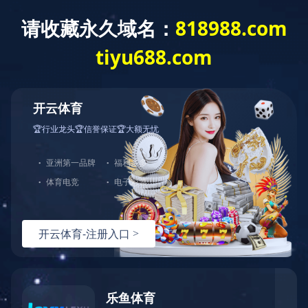
开云官方端网站登录入口
山东净佳环卫专业垃圾桶生产商 |
公司简介
您值得信赖的环卫设备商
开云官方端网站登
产品中心
公司简介
生产实景
联系我们
录入口
产品中心
售前客服
>
产品中心
>
无靠背园林椅
>
钢制分类垃圾桶
钢木分类垃圾桶
塑料垃圾桶
不锈钢垃圾桶
钢制单口果皮箱