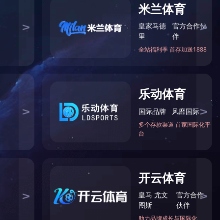
镀锌钢板或玻璃钢。