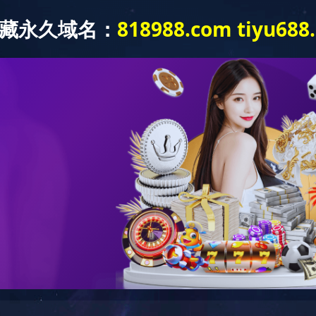
值得信赖的环卫设备商
简介
生产实景
开云官方端网站登
公司荣誉
行
录入口-开云
online(中国)
中心
>
钢制单口果皮箱
>
莱芜景区垃圾桶，山东高档
时间:
2017-05-06 09:05
作者: