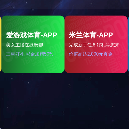
特点：外观色泽光滑，美观大方，防腐蚀，抗老化，易清理，摆
流程：经选材、剪板、冲压、焊接、打磨抛光精制而成。
场所：复古一条街，复古建筑物，高档别墅等室内外公共场所。
上一篇：
山东圆形果皮箱，东营广场垃圾桶
下一篇
开云官方端网站登录入
开云官方端网站登录入
行业资讯