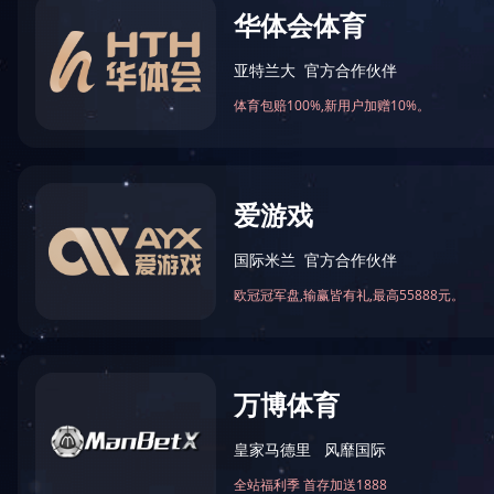
钢木单口果皮箱
240升铁制垃圾桶
广告桶垃圾桶
医疗垃圾桶
玻璃钢垃圾桶
室内垃圾桶
靠背园林椅
无靠背园林椅
详细
产品
围树椅
产品型号
草地牌
产品规格
产品
花箱