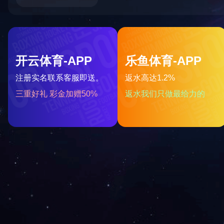
产品
岗亭
生产
车位锁
适用
减速带
公司资质
联系我们
地址：潍坊市寒亭区商业街66
号
电话：0536-7261511
手 机：18678054315
手 机：18678088425
推荐产品
产品中心
生产实景