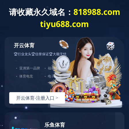
开云官方端网站登录入口
山东净佳环卫专业垃圾桶生产商 |
公司简介
您值得信赖的环卫设备商
开云官方端网站登
产品中心
公司简介
生产实景
联系我们
录入口
产品中心
售前客服
>
产品中心
>
钢制单口果皮箱
钢制分类垃圾桶
钢木分类垃圾桶
塑料垃圾桶
不锈钢垃圾桶
钢制单口果皮箱