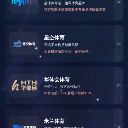
钢木单口果皮箱
240升铁制垃圾桶
广告桶垃圾桶
医疗垃圾桶
玻璃钢垃圾桶
室内垃圾桶
靠背园林椅
详细说明：
无靠背园林椅
产品名称：钢制圆形单口果
围树椅
产品型号：WJ-8507
产品规格：φ400*H775mm
草地牌
产品材质：外桶材质整体使
花箱
产品特点：外观色泽光滑，