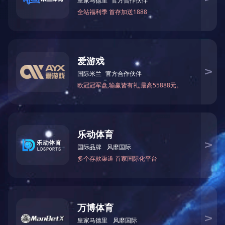
生产流程：经选材、剪板、
岗亭
适用场所：城市道路两侧，
车位锁
减速带
上一篇：
菏泽公园垃
公司资质
联系我们
地址：潍坊市寒亭区商业街66
号
电话：0536-7261511
手 机：18678054315
手 机：18678088425
推荐产品
产品中心
生产实景
开云官方端网站登录入