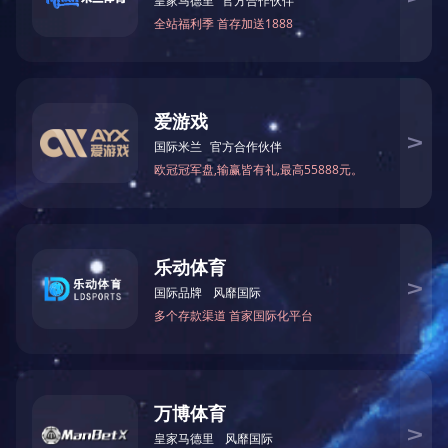
岗亭
产品特点：外观色泽光滑，
生产流程：经选材、剪板、
车位锁
适用场所：城市道路两侧，
减速带
上一篇：
山东不锈钢
公司资质
下一篇：
淄博不锈钢
联系我们
地址：潍坊市寒亭区商业街66
号
电话：0536-7261511
手 机：18678054315
手 机：18678088425
推荐产品
产品中心
生产实景
开云官方端网站登录入