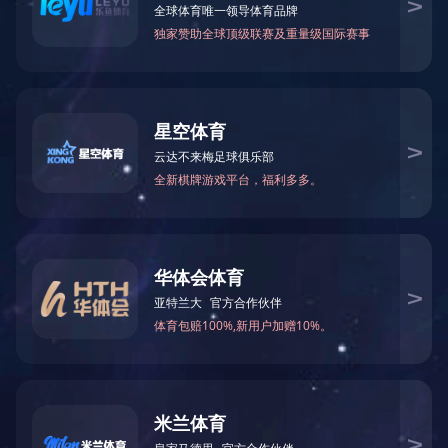
钢木单口果皮箱
240升铁制垃圾桶
广告桶垃圾桶
医疗垃圾桶
玻璃钢垃圾桶
室内垃圾桶
靠背园林椅
无靠背园林椅
详细说明：
围树椅
产品名称：户外不锈钢分类
草地牌
产品型号：WJ-8002
产品规格：L1000*W360/380/4
花箱
产品材质：外桶材质整体使