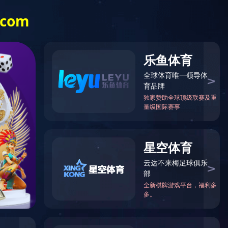
业资讯
企业动态
关于我们
售前客服
木园林椅
方形靠背塑木公园椅
WJ-Y2038
定做