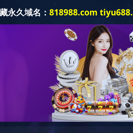
值得信赖的环卫设备商
简介
生产实景
开云官方端网站登
公司荣誉
行
录入口-开云
online(中国)
中心
>
围树椅
>
威海公园椅定做，潍坊柳桉
时间:
2017-05-09 22:05
作者: