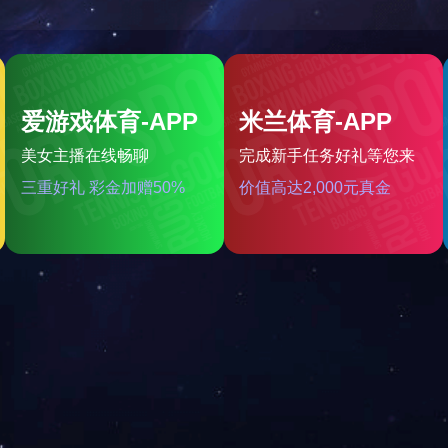
开云官方端网站登录入
开云官方端网站登录入
行业资讯