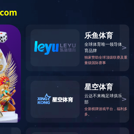
业资讯
企业动态
关于我们
售前客服
垃圾桶
室内镀钛不锈钢垃圾桶
WJ-5053
L300*W300*H685mm