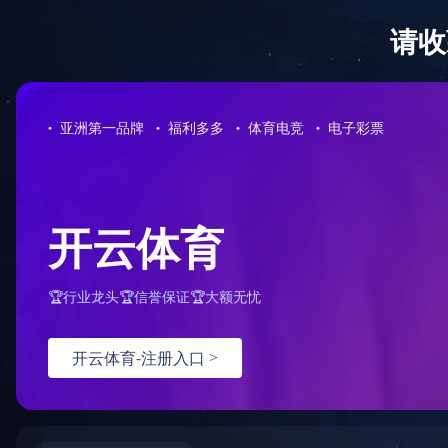
开云官方端网站登录入口
山东净佳环卫专业垃圾桶生产商 |
公司简介
您
开云官方端网站登
产品中心
公司
联系我们
录入口
产品中心
>
产品
钢制分类垃圾桶
钢木分类垃圾桶
塑料垃圾桶
不锈钢垃圾桶
钢制单口果皮箱