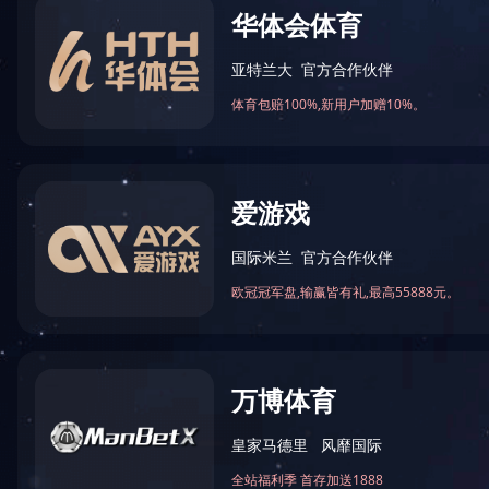
钢木单口果皮箱
240升铁制垃圾桶
广告桶垃圾桶
医疗垃圾桶
玻璃钢垃圾桶
室内垃圾桶
靠背园林椅
详细
无靠背园林椅
产品型号
围树椅
产品规格
产品
草地牌
产品
花箱
安装