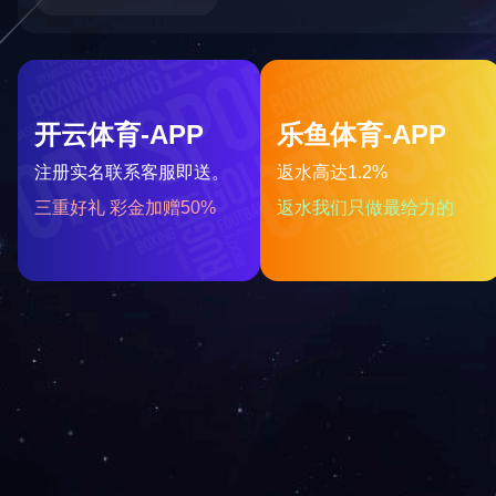
岗亭
车位锁
减速带
公司资质
联系我们
地址：潍坊市寒亭区商业街66
号
电话：0536-7261511
手 机：18678054315
手 机：18678088425
推荐产品
产品中心
生产实景