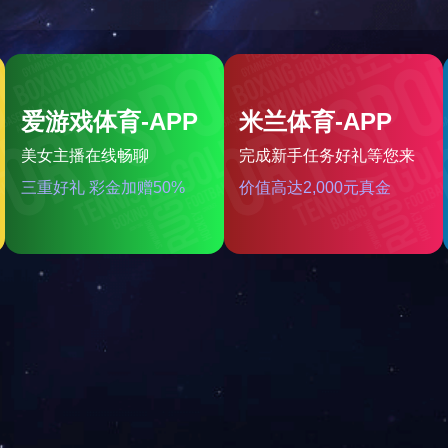
上一篇：
滨州公园椅，滨州休闲椅厂家
下一篇：
德
开云官方端网站登录入
开云官方端网站登录入
行业资讯