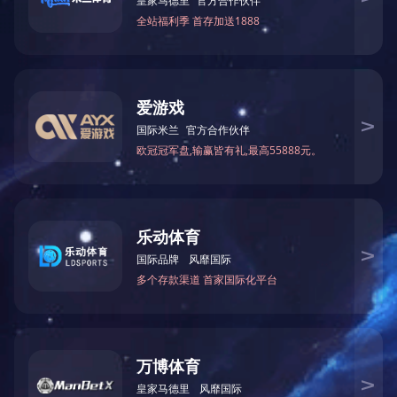
岗亭
车位锁
减速带
公司资质
联系我们
地址：潍坊市寒亭区商业街66
号
电话：0536-7261511
手 机：18678054315
手 机：18678088425
推荐产品
产品中心
生产实景
开云官方端网站登录入