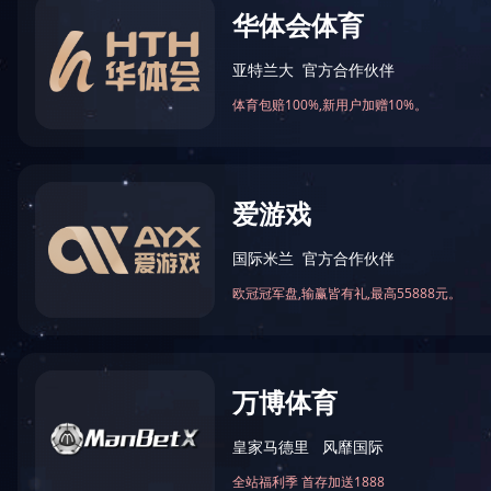
钢木单口果皮箱
240升铁制垃圾桶
广告桶垃圾桶
医疗垃圾桶
玻璃钢垃圾桶
室内垃圾桶
靠背园林椅
无靠背园林椅
详细
围树椅
广告
广告
草地牌
成了
花箱
随着