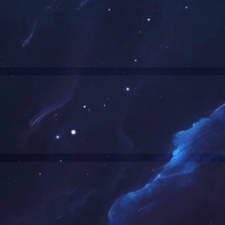
说明：
垃圾箱是广告灯箱和垃圾箱的完美结合，具有广告灯箱和垃圾箱
垃圾箱，其实质便是垃圾箱。它是广告牌与垃圾箱的结合体，两
能够让人赏心悦目的效果
城市美化与亮化的推进，垃圾箱将会在城市的发展中担当重要角