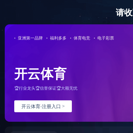
开云官方端网站登录入口
山东净佳环卫专业垃圾桶生产商 |
公司简介
您
开云官方端网站登
产品中心
公司
联系我们
录入口
产品中心
>
产品
钢制分类垃圾桶
钢木分类垃圾桶
塑料垃圾桶
不锈钢垃圾桶
钢制单口果皮箱