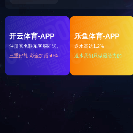
体，
岗亭
及提
车位锁
果好
覆盖
减速带
山东净
公司资质
进加
联系我们
地址：潍坊市寒亭区商业街66
号
电话：0536-7261511
手 机：18678054315
手 机：18678088425
推荐产品
产品中心
生产实景