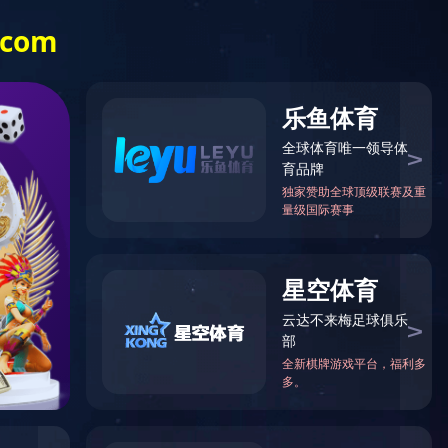
业资讯
企业动态
关于我们
售前客服
户外广告垃圾桶
WJ-1024