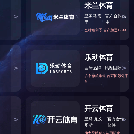
灯箱的双重功能。
者又经过了美化设计后组合在一起，形
色，作为一与百姓生活密切相关的载