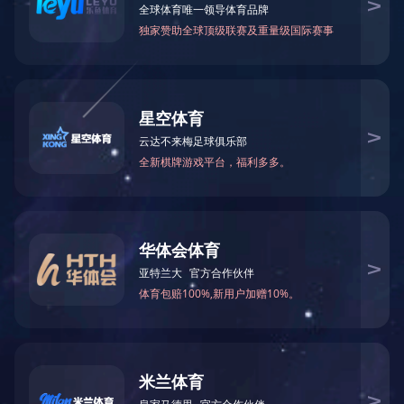
钢木单口果皮箱
240升铁制垃圾桶
广告桶垃圾桶
医疗垃圾桶
玻璃钢垃圾桶
室内垃圾桶
详细说明：
靠背园林椅
无靠背园林椅
围树椅
草地牌
花箱