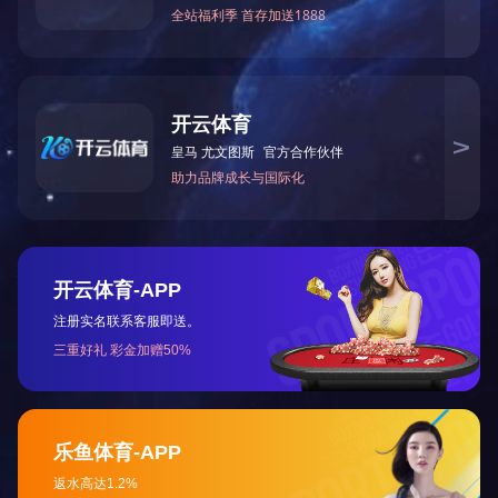
推荐产品
金属分类垃圾桶
钢制分类果皮箱
产品中心
生产实景
开云官方端网站登录入
口-开云online(中国)
不锈钢垃圾桶
钢制单口果皮箱
钢木单口果皮箱
240