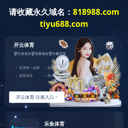
开云官方端网站登录入口
山东净佳环卫专业垃圾桶生产商 |
公司简介
您值得信赖的环卫设备商
开云官方端网站登
产品中心
公司简介
生产实景
联系我们
录入口
产品中心
售前客服
>
产品中心
>
钢制单口果皮箱
钢制分类垃圾桶
钢木分类垃圾桶
塑料垃圾桶
不锈钢垃圾桶
钢制单口果皮箱