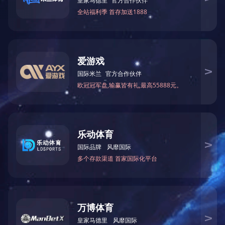
生产流程：经选材、剪板、
岗亭
适用场所：城市道路两侧，
车位锁
上一篇：没有了
减速带
公司资质
联系我们
地址：潍坊市寒亭区商业街66
号
电话：0536-7261511
手 机：18678054315
手 机：18678088425
推荐产品
产品中心
生产实景
开云官方端网站登录入