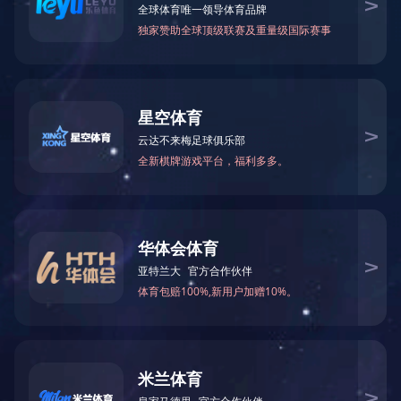
钢木单口果皮箱
240升铁制垃圾桶
广告桶垃圾桶
医疗垃圾桶
玻璃钢垃圾桶
室内垃圾桶
靠背园林椅
无靠背园林椅
详细说明：
围树椅
草地牌
花箱