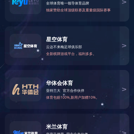
钢木单口果皮箱
草地牌
WJ-C013
240升铁制垃圾桶
广告桶垃圾桶
医疗垃圾桶
玻璃钢垃圾桶
室内垃圾桶
靠背园林椅
无靠背园林椅
围树椅
草地牌
花箱