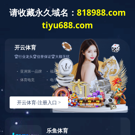
开云官方端网站登录入口
山东净佳环卫专业垃圾桶生产商
您值得信赖的环卫设备商
开云官方端网站登
产品中心
公司简介
生产实景
联系我们
录入口
>
产品中心
>
草地牌
>
产品中心
售前客服
钢制分类垃圾桶
钢木分类垃圾桶
塑料垃圾桶
不锈钢垃圾桶
钢制单口果皮箱