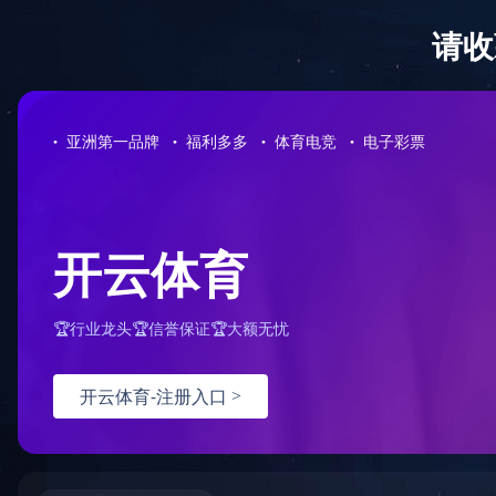
开云官方端网站登录入口
山东净佳环卫专业垃圾桶生产商 |
公司简介
您
开云官方端网站登
产品中心
公司
联系我们
录入口
产品中心
>
产品
钢制分类垃圾桶
钢木分类垃圾桶
塑料垃圾桶
不锈钢垃圾桶
钢制单口果皮箱