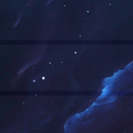
说明：
品名称：户外不锈钢分类果皮箱
型号：WJ-8209
规格：L900*W400*H950mm
品材质：外桶材质整体使用优质不锈钢制作而成，内胆镀锌钢板