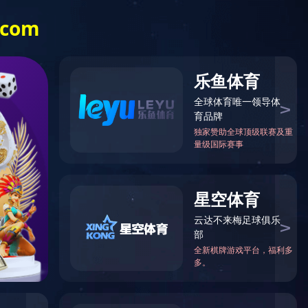
业资讯
企业动态
关于我们
售前客服
类果皮箱
户外不锈钢分类果皮箱
WJ-8209
L900*W400*H950