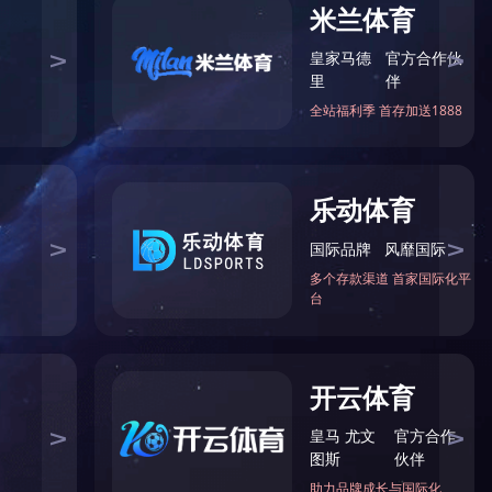
或工程塑料。