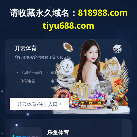
开云官方端网站登录入口
山东净佳环卫专业垃圾桶生产商 |
公司简介
您值得信赖的环卫设备商
开云官方端网站登
产品中心
公司简介
生产实景
联系我们
录入口
产品中心
售前客服
>
产品中心
>
玻璃钢垃圾桶
>
钢制分类垃圾桶
钢木分类垃圾桶
塑料垃圾桶
不锈钢垃圾桶
钢制单口果皮箱