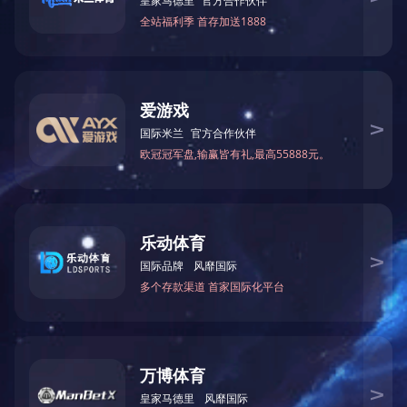
岗亭
车位锁
减速带
公司资质
联系我们
地址：潍坊市寒亭区商业街66
上一篇：没有了
号
电话：0536-7261511
手 机：18678054315
手 机：18678088425
推荐产品
产品中心
生产实景
开云官方端网站登录入