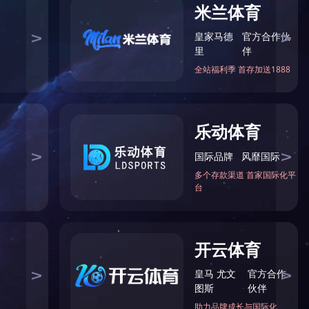
2018-06-18
2018-06-09
2018-06-03
2018-05-19
2018-05-13
2018-05-06
2018-03-31
2018-03-24
2018-03-10
2018-03-03
2018-01-27
2018-01-20
2018-01-14
2018-01-03