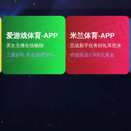
垃圾桶配合山东省直机关生活垃圾强制
配合农村生活垃圾分类和资源化利用示
看净佳景区垃圾桶领风骚
开云官方端网站登录入口
上一页
开云官方端网站登录入
开云官方端网站登录入
行业资讯
口-开云online(中国)
口-开云online(中国)
钢制分类垃圾桶