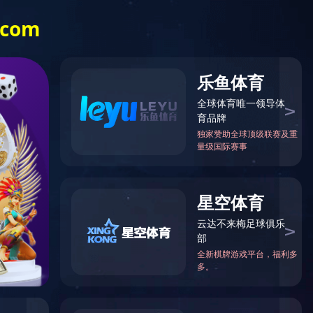
业资讯
企业动态
关于我们
售前客服
2018-09-22
2018-09-15
2018-09-08
2018-08-19
2018-08-04
2018-07-21
2018-06-24