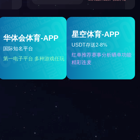
2017-12-17
2017-11-19
2017-10-05
1
2
3
4
5
下一页
末页
共
5
页
114
条
企业动态
关于我们
钢木分类垃圾桶
塑料垃圾桶