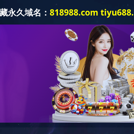
值得信赖的环卫设备商
简介
生产实景
开云官方端网站登
公司荣誉
行
录入口-开云
online(中国)
我们
>
人才招聘
>
送货司机
时间:
2017-04-09 09:06
作者:
：送货司机
：全职
：2年以上
：不要求