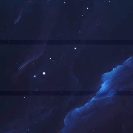
：4名
流经理派单，把指定货物送到客户指定地址，负责代收货款或者支票，需要自己装卸
，有两年以上城市道路驾驶经验，C1以上驾驶证即可，年龄在22-50之间，能吃苦耐
：赵队
5628754269
上一篇：
业务员
下一篇：
垃圾桶园林椅等产品质检