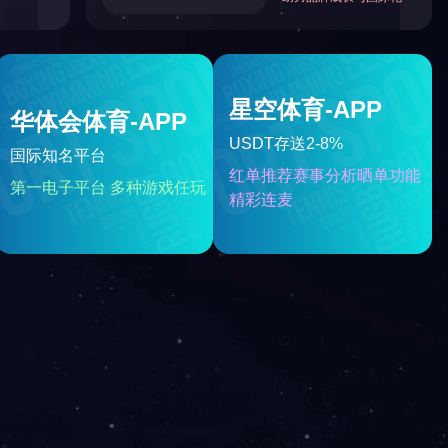
企业动态
关于我们
钢木分类垃圾桶
塑料垃圾桶