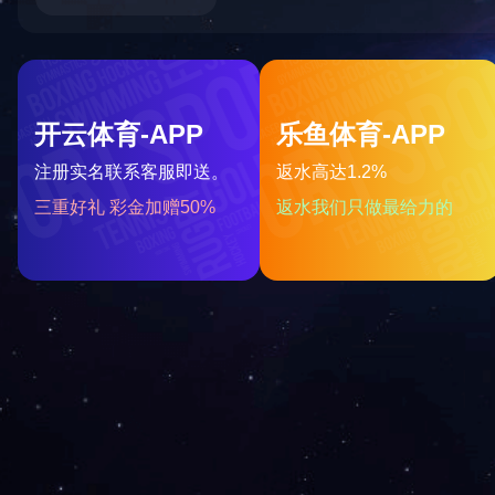
岗亭
路边精美
垃圾分类
车位锁
亲，不要
减速带
公司资质
联系我们
地址：潍坊市寒亭区商业街66
号
电话：0536-7261511
手 机：18678054315
手 机：18678088425
产品中心
生产实景