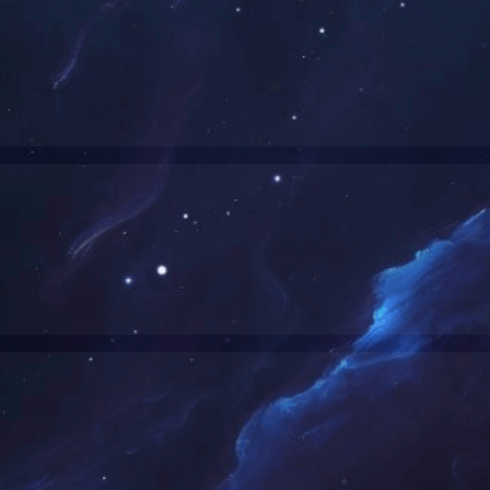
小区供应120套户外靠背椅
年7月20日为寒亭张氏小区成功供应20套围树椅
能泰山足球队，供应300套垃圾桶及果皮箱
让垃圾分类陷尴尬
让垃圾分类陷尴尬
一体化 30多个垃圾箱摆上村头巷尾
常识垃圾正确分类
桶的使用
桶厂家-净佳环保设2014新春贺词
街道放40垃圾桶 城管局被疑突击花钱
圾桶不见了,河岸的垃圾桶回来了
年新气象 垃圾桶穿“法制新衣”
池回收口 潍坊市民大多没有留意
停车一晚遭16个大垃圾桶包围 车主气愤