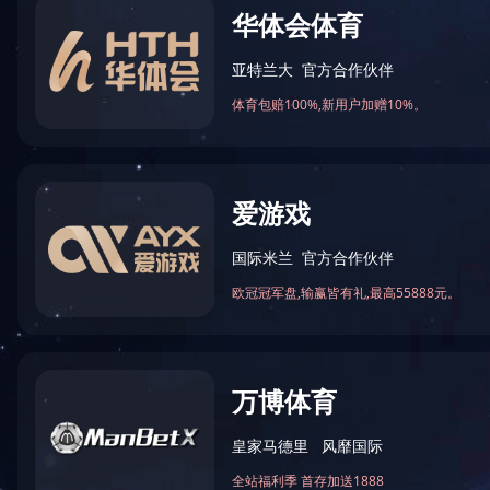
钢木单口果皮箱
为东营某
240升铁制垃圾桶
2014
为潍坊鲁
广告桶垃圾桶
翻拾垃圾
医疗垃圾桶
翻拾垃圾
玻璃钢垃圾桶
城乡环卫
生活的小
室内垃圾桶
塑料垃圾
靠背园林椅
潍坊垃圾
无靠背园林椅
300米
围树椅
河里的垃
秦皇岛新
草地牌
垃圾桶电
花箱
垃圾房外