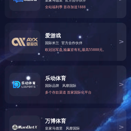
岗亭
车位锁
减速带
公司资质
联系我们
地址：潍坊市寒亭区商业街66
号
电话：0536-7261511
手 机：18678054315
手 机：18678088425
产品中心
生产实景
开云官方端网站登录入
口-开云online(中国)