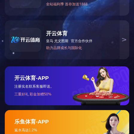
脚踏采用液压缓冲装置，桶身
开裂，更结实牢固。表面经酸
内胆采用玻璃钢材料制造，具